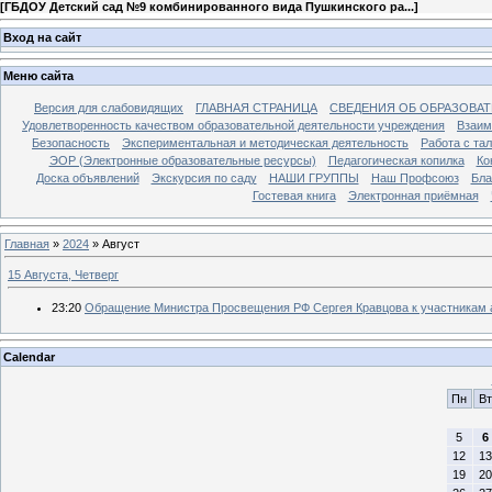
[
ГБДОУ Детский сад №9 комбинированного вида Пушкинского ра...
]
Вход на сайт
Меню сайта
Версия для слабовидящих
ГЛАВНАЯ СТРАНИЦА
СВЕДЕНИЯ ОБ ОБРАЗОВА
Удовлетворенность качеством образовательной деятельности учреждения
Взаим
Безопасность
Экспериментальная и методическая деятельность
Работа с та
ЭОР (Электронные образовательные ресурсы)
Педагогическая копилка
Ко
Доска объявлений
Экскурсия по саду
НАШИ ГРУППЫ
Наш Профсоюз
Бла
Гостевая книга
Электронная приёмная
Главная
»
2024
»
Август
15 Августа, Четверг
23:20
Обращение Министра Просвещения РФ Сергея Кравцова к участникам а
Calendar
Пн
Вт
5
6
12
13
19
20