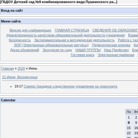
[
ГБДОУ Детский сад №9 комбинированного вида Пушкинского ра...
]
Вход на сайт
Меню сайта
Версия для слабовидящих
ГЛАВНАЯ СТРАНИЦА
СВЕДЕНИЯ ОБ ОБРАЗОВА
Удовлетворенность качеством образовательной деятельности учреждения
Взаим
Безопасность
Экспериментальная и методическая деятельность
Работа с та
ЭОР (Электронные образовательные ресурсы)
Педагогическая копилка
Ко
Доска объявлений
Экскурсия по саду
НАШИ ГРУППЫ
Наш Профсоюз
Бла
Гостевая книга
Электронная приёмная
Главная
»
2020
»
Июнь
21 Июня, Воскресенье
19:17
Северо-Западное следственное управление на транспорте
Calendar
Пн
Вт
1
2
8
9
15
16
22
23