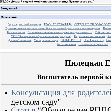
[
ГБДОУ Детский сад №9 комбинированного вида Пушкинского ра...
]
Вход на сайт
Меню сайта
Версия для слабовидящих
ГЛАВНАЯ СТРАНИЦА
СВЕДЕНИЯ ОБ ОБРАЗОВА
Удовлетворенность качеством образовательной деятельности учреждения
Взаим
Безопасность
Экспериментальная и методическая деятельность
Работа с та
ЭОР (Электронные образовательные ресурсы)
Педагогическая копилка
Ко
Доска объявлений
Экскурсия по саду
НАШИ ГРУППЫ
Наш Профсоюз
Бла
Гостевая книга
Электронная приёмная
Пилецкая Е
Воспитатель первой 
Консультация для родителе
детском саду"
Обновление РППС 
Статья
"