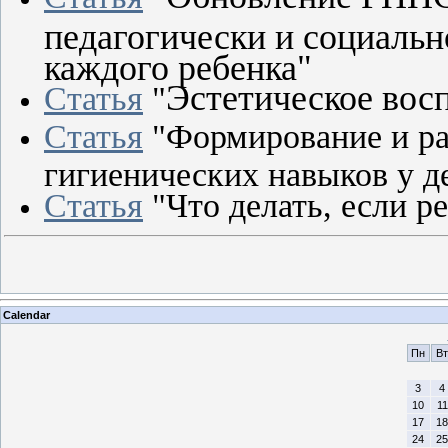
педагогически и социальн
каждого ребенка"
Эстетическое восп
Статья
"
Статья
"Формирование и ра
гигиенических навыков у де
Статья
"Что делать, если р
Calendar
Пн
Вт
3
4
10
11
17
18
24
25