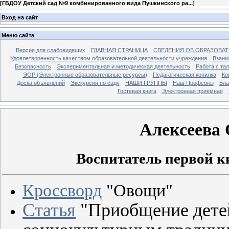
[
ГБДОУ Детский сад №9 комбинированного вида Пушкинского ра...
]
Вход на сайт
Меню сайта
Версия для слабовидящих
ГЛАВНАЯ СТРАНИЦА
СВЕДЕНИЯ ОБ ОБРАЗОВА
Удовлетворенность качеством образовательной деятельности учреждения
Взаим
Безопасность
Экспериментальная и методическая деятельность
Работа с та
ЭОР (Электронные образовательные ресурсы)
Педагогическая копилка
Ко
Доска объявлений
Экскурсия по саду
НАШИ ГРУППЫ
Наш Профсоюз
Бла
Гостевая книга
Электронная приёмная
Алексеева 
Воспитатель первой 
Кроссворд
"Овощи"
Статья
"Приобщение детей
социокультурным традиция