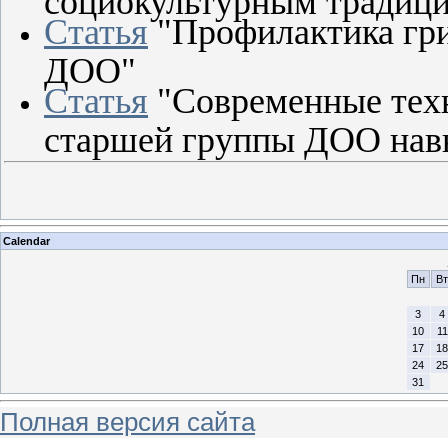
Статья
"Профилактика гри
ДОО"
Статья
"Современные техн
старшей группы ДОО навы
Calendar
Пн
Вт
3
4
10
11
17
18
24
25
31
Полная версия сайта