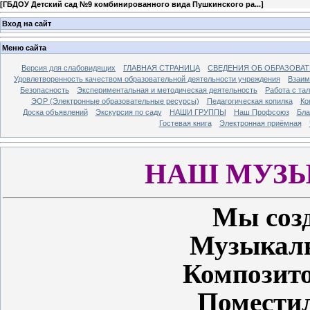
[
ГБДОУ Детский сад №9 комбинированного вида Пушкинского ра...
]
Вход на сайт
Меню сайта
Версия для слабовидящих
ГЛАВНАЯ СТРАНИЦА
СВЕДЕНИЯ ОБ ОБРАЗОВА
Удовлетворенность качеством образовательной деятельности учреждения
Взаим
Безопасность
Экспериментальная и методическая деятельность
Работа с та
ЭОР (Электронные образовательные ресурсы)
Педагогическая копилка
Ко
Доска объявлений
Экскурсия по саду
НАШИ ГРУППЫ
Наш Профсоюз
Бла
Гостевая книга
Электронная приёмная
НАШ МУЗЫ
Мы соз
Музыкаль
Композит
Поместил