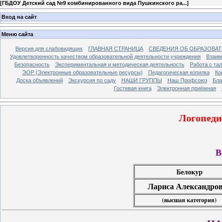
[
ГБДОУ Детский сад №9 комбинированного вида Пушкинского ра...
]
Вход на сайт
Меню сайта
Версия для слабовидящих
ГЛАВНАЯ СТРАНИЦА
СВЕДЕНИЯ ОБ ОБРАЗОВА
Удовлетворенность качеством образовательной деятельности учреждения
Взаим
Безопасность
Экспериментальная и методическая деятельность
Работа с та
ЭОР (Электронные образовательные ресурсы)
Педагогическая копилка
Ко
Доска объявлений
Экскурсия по саду
НАШИ ГРУППЫ
Наш Профсоюз
Бла
Гостевая книга
Электронная приёмная
Логопеди
В
Белокур
Лариса Александро
(высшая категория)