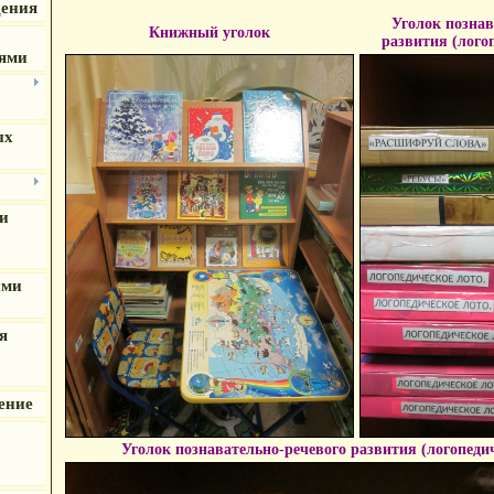
дения
Уголок познав
Книжный уголок
развития (лого
иями
ых
и
ыми
я
ение
Уголок познавательно-речевого развития (логопеди