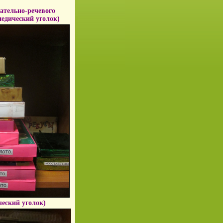
ательно-речевого
педический уголок)
ческий уголок)