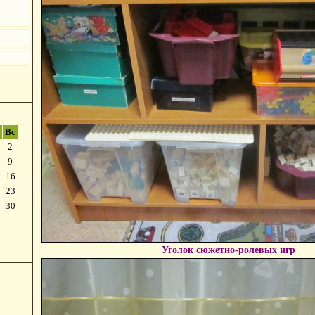
Вс
2
9
16
23
30
Уголок сюжетно-ролевых игр