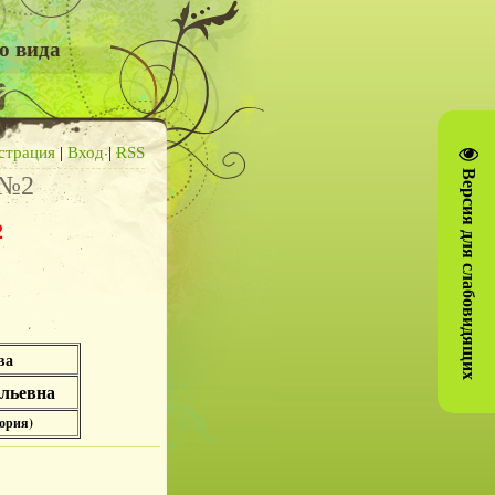
о вида
страция
|
Вход
|
RSS
Версия для слабовидящих
 №2
2
ва
льевна
ория)