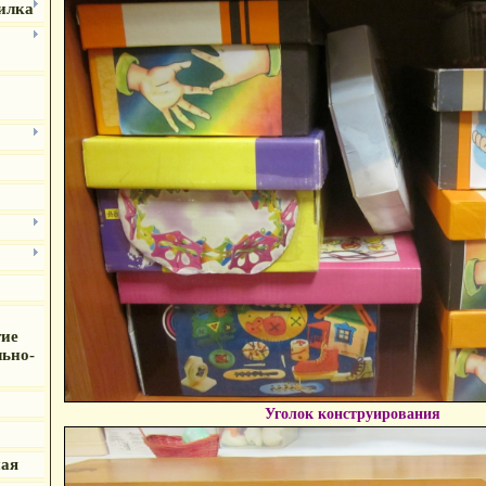
илка
тие
льно-
Уголок конструирования
ная