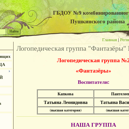
ГБДОУ №9 комбинированног
Пушкинского района
Главная
|
Реги
Логопедическая группа "Фантазёры"
дящих
Логопедическая группа
№
ЦА
«Фантазёры»
Й
Воспитатели:
Капкова
Пантелее
Татьяна Леонидовна
Татьяна Васи
в
(
высшая категория)
(высшая катег
НАША ГРУППА