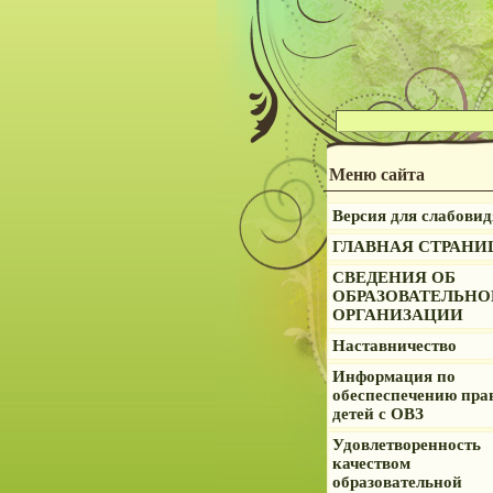
Меню сайта
Версия для слабови
ГЛАВНАЯ СТРАНИ
СВЕДЕНИЯ ОБ
ОБРАЗОВАТЕЛЬНО
ОРГАНИЗАЦИИ
Наставничество
Информация по
обеспеспечению пра
детей с ОВЗ
Удовлетворенность
качеством
образовательной