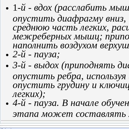
1-
й - вдох (расслабить мы
опустить диафрагму вниз,
среднюю часть легких, ра
межреберных мышц; припод
наполнить воздухом верхуш
2-й - пауза;
3-й - выдох (приподнять д
опустить ребра, использу
опустить грудину и ключиц
легких);
4-й - пауза. В начале обу
этапа может составлять 2-