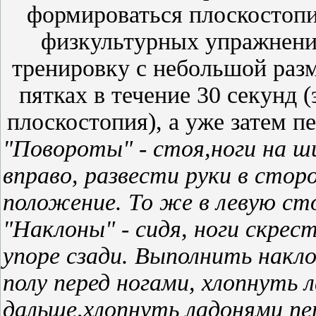
формироваться плоскостопие
физкультурных упражнени
тренировку с небольшой разми
пятках в течение 30 секунд
плоскостопия), а уже затем п
"Повороты" - стоя,ноги на ши
вправо, развести руки в стор
положение. То же в левую ст
"Наклоны" - сидя, ноги скрес
упоре сзади. Выполнить накло
полу перед ногами, хлопнуть
дальше,хлопнуть ладонями пер