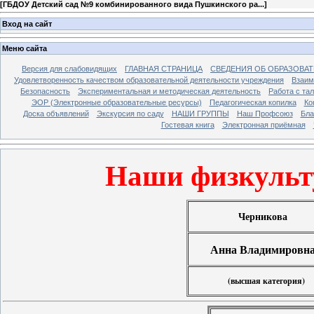
[
ГБДОУ Детский сад №9 комбинированного вида Пушкинского ра...
]
Вход на сайт
Меню сайта
Версия для слабовидящих
ГЛАВНАЯ СТРАНИЦА
СВЕДЕНИЯ ОБ ОБРАЗОВА
Удовлетворенность качеством образовательной деятельности учреждения
Взаим
Безопасность
Экспериментальная и методическая деятельность
Работа с та
ЭОР (Электронные образовательные ресурсы)
Педагогическая копилка
Ко
Доска объявлений
Экскурсия по саду
НАШИ ГРУППЫ
Наш Профсоюз
Бла
Гостевая книга
Электронная приёмная
Наши физкульт
Черникова
Анна Владимировн
(высшая категория)